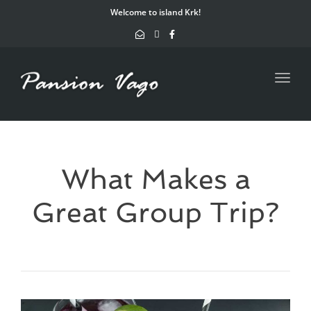
navig
Welcome to island Krk!
Toggl
navig
What Makes a
Great Group Trip?